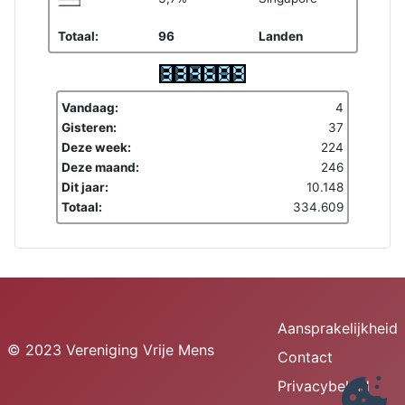
Totaal:
96
Landen
Vandaag:
4
Gisteren:
37
Deze week:
224
Deze maand:
246
Dit jaar:
10.148
Totaal:
334.609
Aansprakelijkheid
© 2023 Vereniging Vrije Mens
Contact
Privacybeleid