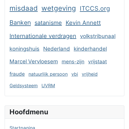
misdaad
wetgeving
ITCCS.org
Banken
satanisme
Kevin Annett
Internationale verdragen
volkstribunaal
koningshuis
Nederland
kinderhandel
Marcel Vervloesem
mens-zijn
vrijstaat
fraude
natuurlijk persoon
vbi
vrijheid
Geldsysteem
UVRM
Hoofdmenu
Startpagina