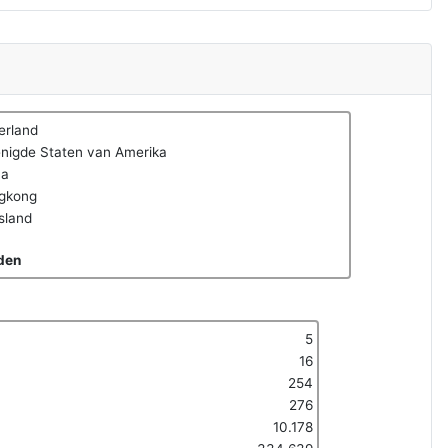
erland
nigde Staten van Amerika
na
gkong
sland
den
5
16
254
276
10.178