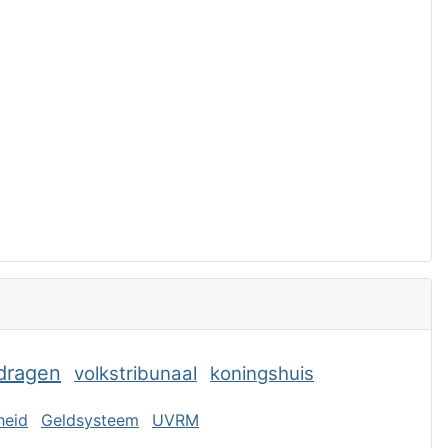
rdragen
volkstribunaal
koningshuis
jheid
Geldsysteem
UVRM