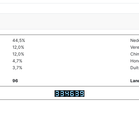
44,5%
Ned
12,0%
Vere
12,0%
Chi
4,7%
Hon
3,7%
Duit
96
Lan