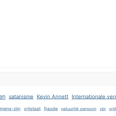
en
satanisme
Kevin Annett
Internationale ve
mens-zijn
vrijstaat
fraude
natuurlijk persoon
vbi
vri