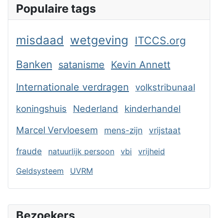
Populaire tags
misdaad
wetgeving
ITCCS.org
Banken
satanisme
Kevin Annett
Internationale verdragen
volkstribunaal
koningshuis
Nederland
kinderhandel
Marcel Vervloesem
mens-zijn
vrijstaat
fraude
natuurlijk persoon
vbi
vrijheid
Geldsysteem
UVRM
Bezoekers