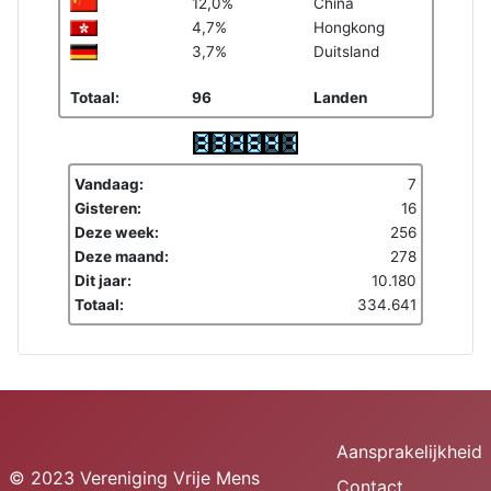
12,0%
China
4,7%
Hongkong
3,7%
Duitsland
Totaal:
96
Landen
Vandaag:
7
Gisteren:
16
Deze week:
256
Deze maand:
278
Dit jaar:
10.180
Totaal:
334.641
Aansprakelijkheid
© 2023 Vereniging Vrije Mens
Contact