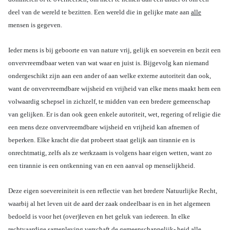
deel van de wereld te bezitten. Een wereld die in gelijke mate aan
alle
mensen is gegeven.
Ieder mens is bij geboorte en van nature vrij, gelijk en soeverein en bezit een
onvervreemdbaar weten van wat waar en juist is. Bijgevolg kan niemand
ondergeschikt zijn aan een ander of aan welke externe autoriteit dan ook,
want de onvervreemdbare wijsheid en vrijheid van elke mens maakt hem een
volwaardig schepsel in zichzelf, te midden van een bredere gemeenschap
van gelijken. Er is dan ook geen enkele autoriteit, wet, regering of religie die
een mens deze onvervreemdbare wijsheid en vrijheid kan afnemen of
beperken. Elke kracht die dat probeert staat gelijk aan tirannie en is
onrechtmatig, zelfs als ze werkzaam is volgens haar eigen wetten, want zo
een tirannie is een ontkenning van en een aanval op menselijkheid.
Deze eigen soevereiniteit is een reflectie van het bredere Natuurlijke Recht,
waarbij al het leven uit de aard der zaak ondeelbaar is en in het algemeen
bedoeld is voor het (over)leven en het geluk van iedereen. In elke
rechtvaardige samenleving verschaft de gemeenschappelijk- heid alle