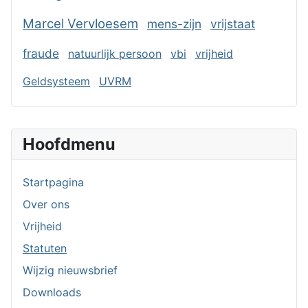
Marcel Vervloesem
mens-zijn
vrijstaat
fraude
natuurlijk persoon
vbi
vrijheid
Geldsysteem
UVRM
Hoofdmenu
Startpagina
Over ons
Vrijheid
Statuten
Wijzig nieuwsbrief
Downloads