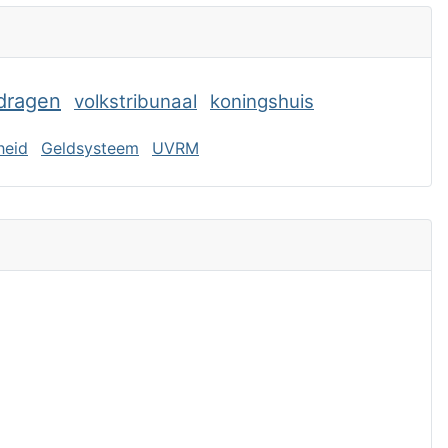
rdragen
volkstribunaal
koningshuis
jheid
Geldsysteem
UVRM