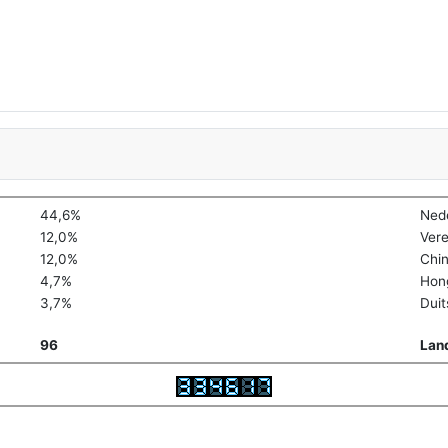
44,6%
Ned
12,0%
Vere
12,0%
Chi
4,7%
Hon
3,7%
Duit
96
Lan