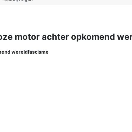
loze motor achter opkomend we
omend wereldfascisme