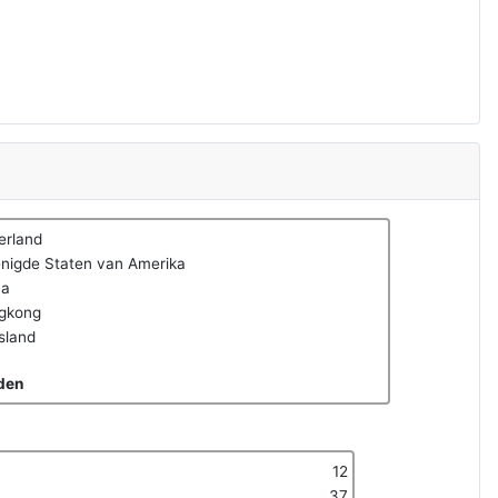
erland
nigde Staten van Amerika
na
gkong
sland
den
12
37