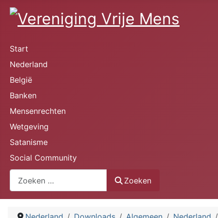
Start
Nederland
België
Banken
Mensenrechten
Wetgeving
Satanisme
Social Community
Zoeken
Zoeken
Nederland
Downloads
Algemeen
Nederland