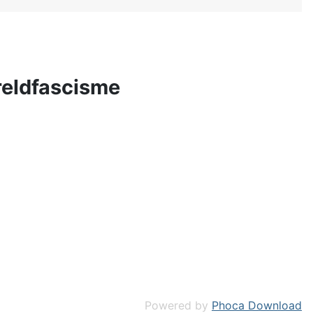
reldfascisme
Powered by
Phoca Download