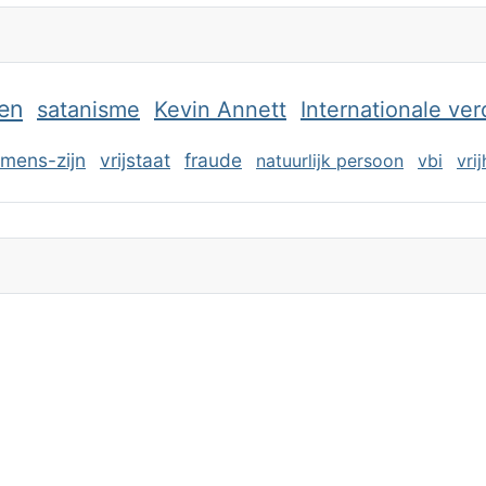
en
satanisme
Kevin Annett
Internationale ve
mens-zijn
vrijstaat
fraude
natuurlijk persoon
vbi
vri