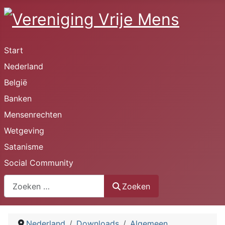
Start
Nederland
België
Banken
Mensenrechten
Wetgeving
Satanisme
Social Community
Zoeken
Zoeken
Nederland
Downloads
Algemeen